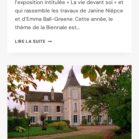
l’exposition intitulée « La vie devant soi » et
qui rassemble les travaux de Janine Niépce
et d’Emma Ball-Greene. Cette année, le
thème de la Biennale est…
« LA
LIRE LA SUITE
VIE
DEVANT
SOI »
:
EXPOSITION
DE
JANINE
NIÉPCE
À
QUAI
DE
LA
PHOTO