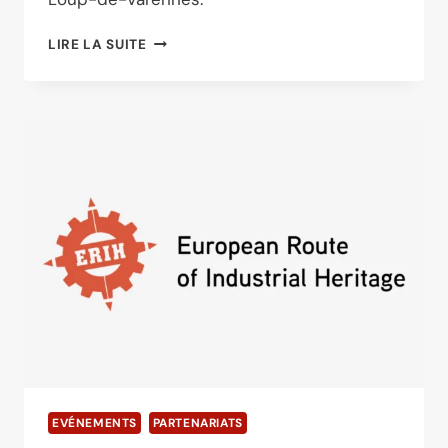
LA
LIRE LA SUITE
MAISON
NIÉPCE
ACCUEILLE
UNE
JOURNÉE
DE
RENCONTRE
ENTRE
MAISONS
D’ILLUSTRES
DE
BOURGOGNE-
FRANCHE-
COMTÉ
EVÉNEMENTS
PARTENARIATS