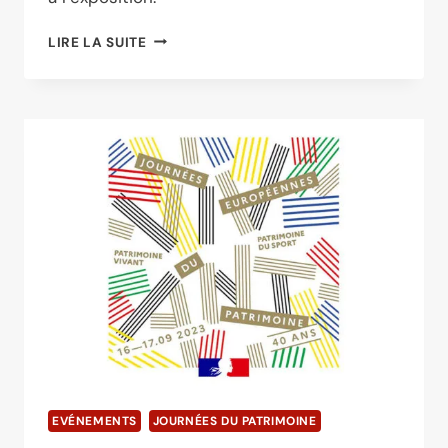
«
LIRE LA SUITE
MY
OWN
SPACE
»
:
EXPOSITION
DE
KATE
BARRY
À
QUAI
DE
LA
PHOTO
EVÉNEMENTS
JOURNÉES DU PATRIMOINE