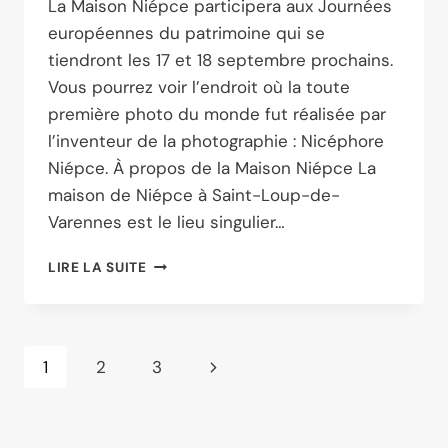
La Maison Niépce participera aux Journées
européennes du patrimoine qui se
tiendront les 17 et 18 septembre prochains.
Vous pourrez voir l’endroit où la toute
première photo du monde fut réalisée par
l’inventeur de la photographie : Nicéphore
Niépce. À propos de la Maison Niépce La
maison de Niépce à Saint-Loup-de-
Varennes est le lieu singulier…
JOURNÉES
LIRE LA SUITE
EUROPÉENNES
DU
PATRIMOINE :
17
Navigation
Page
1
2
3
ET
18
de
suivante
SEPTEMBRE
2022
page