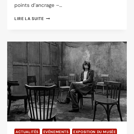
points d’ancrage –…
LA
LIRE LA SUITE
MAISON
NICÉPHORE
NIÉPCE
DEVIENT
MEMBRE
DE
LA
ROUTE
EUROPÉENNE
DU
PATRIMOINE
INDUSTRIEL
ACTUALITÉS
EVÉNEMENTS
EXPOSITION DU MUSÉE