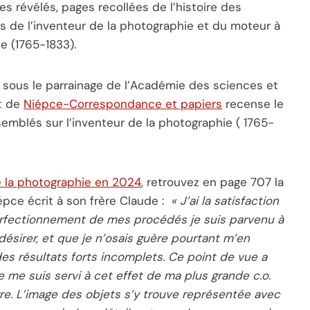
s révélés, pages recollées de l’histoire des
 de l’inventeur de la photographie et du moteur à
 (1765-1833).
 sous le parrainage de l’Académie des sciences et
et de
Niépce-Correspondance et papiers
recense le
mblés sur l’inventeur de la photographie ( 1765-
e la photographie en 2024
, retrouvez en page 707 la
pce écrit à son frère Claude :
« J’ai la satisfaction
erfectionnement de mes procédés je suis parvenu à
ésirer, et que je n’osais guère pourtant m’en
 des résultats forts incomplets. Ce point de vue a
je me suis servi à cet effet de ma plus grande c.o.
. L’image des objets s’y trouve représentée avec