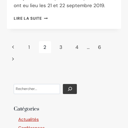
ont eu lieu les 21 et 22 septembre 2019.
LES
LIRE LA SUITE
JOURNÉES
DU
PATRIMOINE
2019
Navigation
Page
1
2
3
4
…
6
À
ST-
de
précédente
Page
LOUP
page
suivante
Search
Catégories
Actualités
Conférences