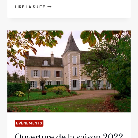
JOURNÉES
LIRE LA SUITE
EUROPÉENNES
DU
PATRIMOINE :
17
ET
18
SEPTEMBRE
2022
EVÉNEMENTS
Ouverture de la saison 2022