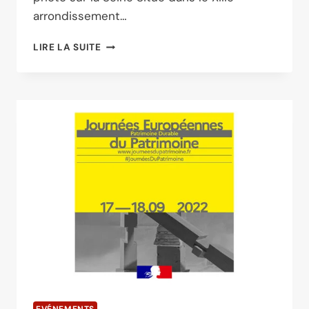
arrondissement…
UN
LIRE LA SUITE
CENTRE
D’ART
DÉDIÉ
À
LA
PHOTO
SUR
LA
SEINE