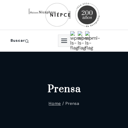
Saltar
al
contenido
Buscar
Prensa
Home
/
Prensa