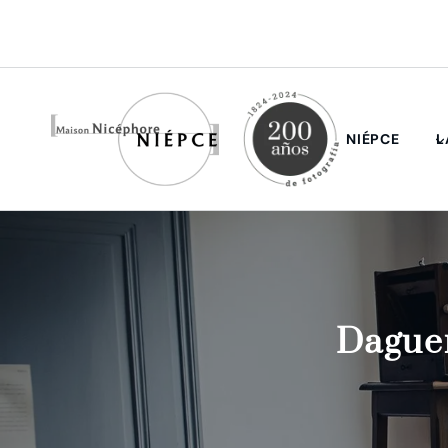
Saltar
al
contenido
NIÉPCE
L
Daguer