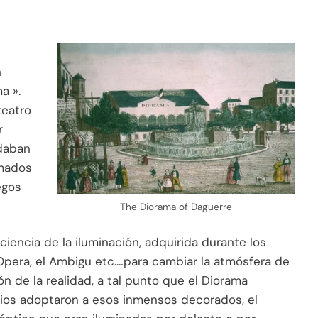
n
a ».
teatro
r
udaban
imados
egos
The Diorama of Daguerre
ciencia de la iluminación, adquirida durante los
Opera, el Ambigu etc.…para cambiar la atmósfera de
n de la realidad, a tal punto que el Diorama
ocios adoptaron a esos inmensos decorados, el