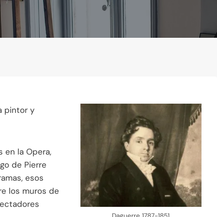
 pintor y
 en la Opera,
go de Pierre
oramas, esos
re los muros de
pectadores
Daguerre 1787-1851