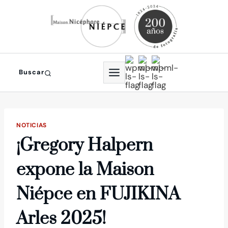
Saltar
al
contenido
Buscar
NOTICIAS
¡Gregory Halpern
expone la Maison
Niépce en FUJIKINA
Arles 2025!